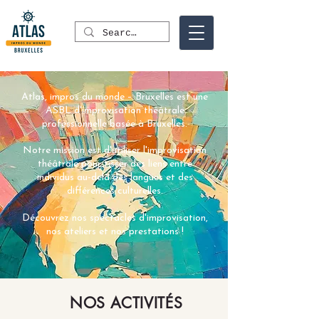
Atlas, impros du monde – Bruxelles est une
ASBL d'improvisation théâtrale
professionnelle basée à Bruxelles.
Notre mission est d'utiliser l'improvisation
théâtrale pour tisser des liens entre
individus au-delà des langues et des
différences culturelles.
Découvrez nos spectacles d'improvisation,
nos ateliers et nos prestations !
NOS ACTIVITÉS