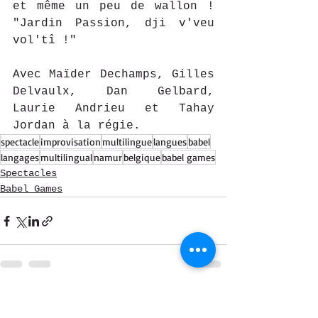
et même un peu de wallon ! 
"Jardin Passion, dji v'veu 
vol'tî !"
Avec Maïder Dechamps, Gilles 
Delvaulx, Dan Gelbard, 
Laurie Andrieu et Tahay 
Jordan à la régie.
spectacle
improvisation
multilingue
langues
babel
langages
multilingual
namur
belgique
babel games
Spectacles
Babel Games
Voir tout
Posts récents