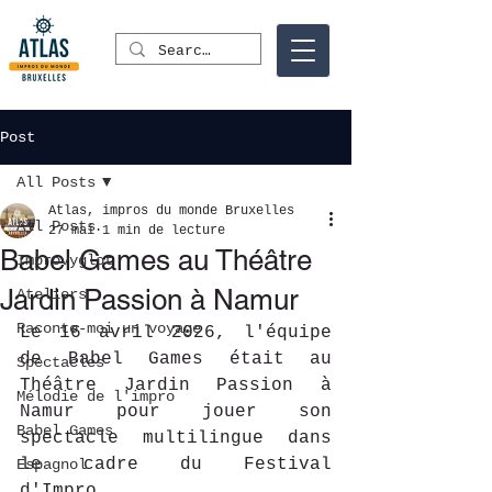
Post
All Posts
Atlas, impros du monde Bruxelles
All Posts
27 mai
1 min de lecture
Babel Games au Théâtre
Improvyglot
Jardin Passion à Namur
Ateliers
Raconte-moi un voyage
Le 16 avril 2026, l'équipe 
de Babel Games était au 
Spectacles
Théâtre Jardin Passion à 
Mélodie de l'impro
Namur pour jouer son 
Babel Games
spectacle multilingue dans 
le cadre du Festival 
Espagnol
d'Impro.