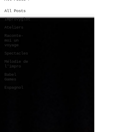
All Posts
Improvyglot
Ateliers
Raconte-
moi un
voyage
Spectacles
Mélodie de
l'impro
Babel
Games
Espagnol