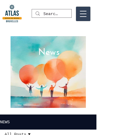
News
NEWS
All Posts