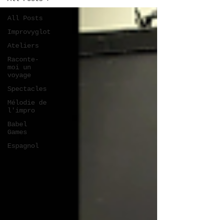
All Posts
Improvyglot
Ateliers
Raconte-
moi un
voyage
Spectacles
Mélodie de
l'impro
Babel
Games
Espagnol