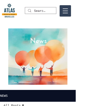
News
NEWS
All Posts